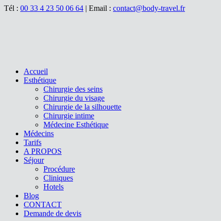
Tél :
00 33 4 23 50 06 64
| Email :
contact@body-travel.fr
Accueil
Esthétique
Chirurgie des seins
Chirurgie du visage
Chirurgie de la silhouette
Chirurgie intime
Médecine Esthétique
Médecins
Tarifs
A PROPOS
Séjour
Procédure
Cliniques
Hotels
Blog
CONTACT
Demande de devis