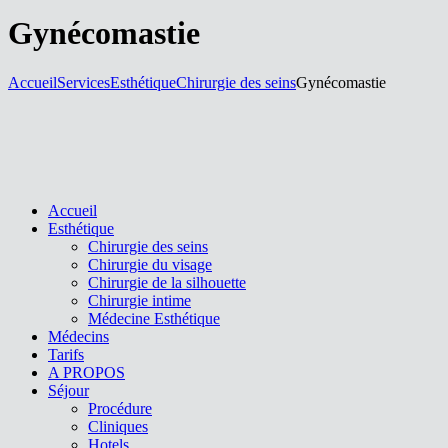
Gynécomastie
Accueil
Services
Esthétique
Chirurgie des seins
Gynécomastie
Accueil
Esthétique
Chirurgie des seins
Chirurgie du visage
Chirurgie de la silhouette
Chirurgie intime
Médecine Esthétique
Médecins
Tarifs
A PROPOS
Séjour
Procédure
Cliniques
Hotels